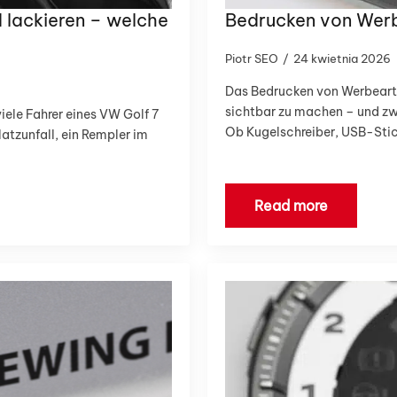
d lackieren – welche
Bedrucken von Werb
Piotr SEO
24 kwietnia 2026
Das Bedrucken von Werbearti
sichtbar zu machen – und zwa
iele Fahrer eines VW Golf 7
Ob Kugelschreiber, USB-Sti
latzunfall, ein Rempler im
Read more