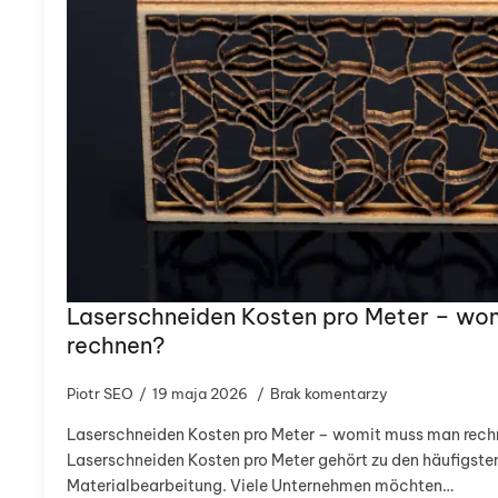
Laserschneiden Kosten pro Meter – wo
rechnen?
Piotr SEO
19 maja 2026
Brak komentarzy
Laserschneiden Kosten pro Meter – womit muss man rech
Laserschneiden Kosten pro Meter gehört zu den häufigste
Materialbearbeitung. Viele Unternehmen möchten…