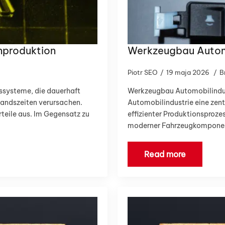
nproduktion
Werkzeugbau Autom
Piotr SEO
19 maja 2026
B
gssysteme, die dauerhaft
Werkzeugbau Automobilindus
standszeiten verursachen.
Automobilindustrie eine zent
rteile aus. Im Gegensatz zu
effizienter Produktionsproz
moderner Fahrzeugkomponent
Read more