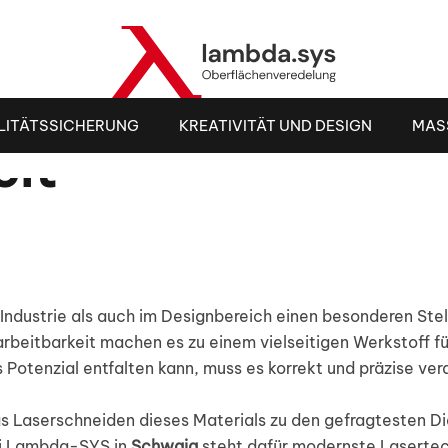
 Messing – höchs
LITÄTSSICHERUNG
KREATIVITÄT UND DESIGN
MAS
eit
r Industrie als auch im Designbereich einen besonderen St
rbeitbarkeit machen es zu einem vielseitigen Werkstoff 
 Potenzial entfalten kann, muss es korrekt und präzise v
as Laserschneiden dieses Materials zu den gefragtesten D
Bei Lambda-SYS in
Schwaig
steht dafür modernste Lasertech