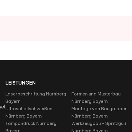
LEISTUNGEN
Laserbeschriftung Nürnberg
Formen und Musterbau
Bayern
Nürnberg Bayern
sel
Ultraschallschweißen
Montage von Baugruppen
Nürnberg Bayern
Nürnberg Bayern
Tampondruck Nürnberg
Werkzeugbau + Spritzguß
Bayern
Nürnberg Bayern