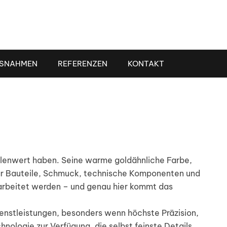
te
SNAHMEN
REFERENZEN
KONTAKT
ellenwert haben. Seine warme goldähnliche Farbe,
für Bauteile, Schmuck, technische Komponenten und
erarbeitet werden – und genau hier kommt das
ienstleistungen, besonders wenn höchste Präzision,
nologie zur Verfügung, die selbst feinste Details