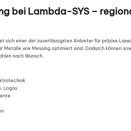
ng bei Lambda-SYS – regiona
et sich einer der zuverlässigsten Anbieter für präzise L
l für Metalle wie Messing optimiert sind. Dadurch können 
zahlen nach Wunsch.
ktrotechnik
n, Logos
mente
en