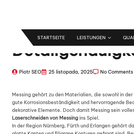
Laserschneiden
STARTSEITE
LEISTUNGEN
QUA
Detailgenauigk
Piotr SEO
25 listopada, 2025
No Comments
Messing gehört zu den Materialien, die sowohl in de
gute Korrosionsbeständigkeit und hervorragende Bea
dekorative Elemente. Doch damit Messing sein volles
Laserschneiden von Messing
ins Spiel.
In der Region Nürnberg, Fürth und Erlangen gehört d
glatte Kanten und filigrane Konturen gefragt sind. 